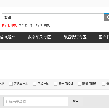
国产打印机
国产复印机
国产印刷机
信屹租™
数字印刷专区
印后装订专区
国产
电脑
笔记本电脑
平板电脑
激光打印机
喷墨打印机
纸
搜索