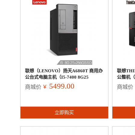
联想（LENOVO）扬天A6860T 商用办
联想THI
公台式电脑主机（I5-7400 8G25
公整机（G
5499.00
￥
商城价
商城价
立即购买