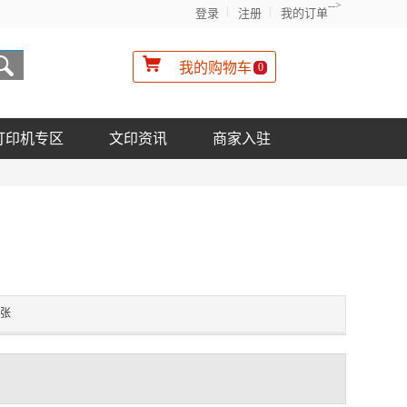
-->
登录
注册
我的订单
我的购物车
0
打印机专区
文印资讯
商家入驻
张